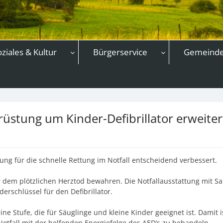
oziales & Kultur
Bürgerservice
Gemeind
rüstung um Kinder-Defibrillator erweiter
ung für die schnelle Rettung im Notfall entscheidend verbessert.
dem plötzlichen Herztod bewahren. Die Notfallausstattung mit Sau
rschlüssel für den Defibrillator.
ne Stufe, die für Säuglinge und kleine Kinder geeignet ist. Damit 
otfall mit der helfenden Energiefolge des AED’s zu behandeln.