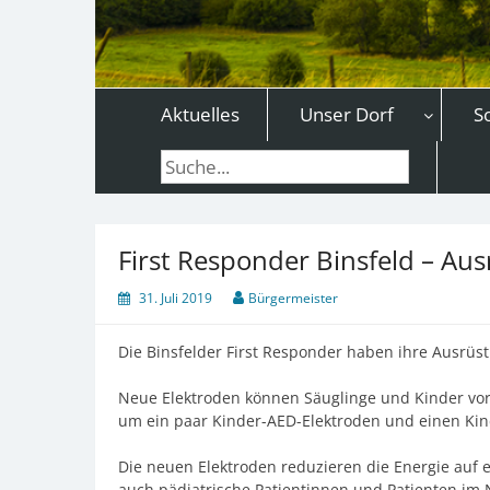
Aktuelles
Unser Dorf
S
Suche
First Responder Binsfeld – Aus
31. Juli 2019
Bürgermeister
Die Binsfelder First Responder haben ihre Ausrüst
Neue Elektroden können Säuglinge und Kinder vor 
um ein paar Kinder-AED-Elektroden und einen Kinde
Die neuen Elektroden reduzieren die Energie auf ei
auch pädiatrische Patientinnen und Patienten im N