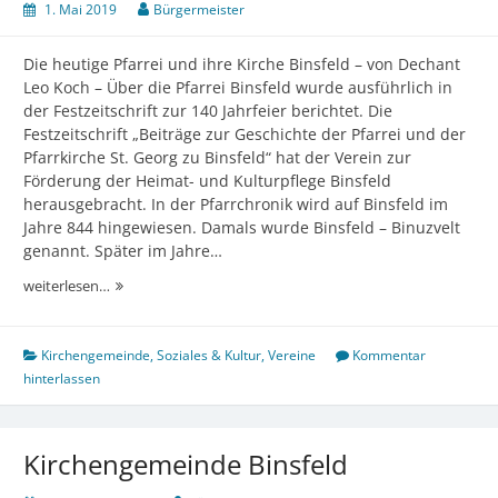
1. Mai 2019
Bürgermeister
Die heutige Pfarrei und ihre Kirche Binsfeld – von Dechant
Leo Koch – Über die Pfarrei Binsfeld wurde ausführlich in
der Festzeitschrift zur 140 Jahrfeier berichtet. Die
Festzeitschrift „Beiträge zur Geschichte der Pfarrei und der
Pfarrkirche St. Georg zu Binsfeld“ hat der Verein zur
Förderung der Heimat- und Kulturpflege Binsfeld
herausgebracht. In der Pfarrchronik wird auf Binsfeld im
Jahre 844 hingewiesen. Damals wurde Binsfeld – Binuzvelt
genannt. Später im Jahre…
Geschichte
weiterlesen…
der
katholischen
Pfarrei
Kirchengemeinde
,
Soziales & Kultur
,
Vereine
Kommentar
Binsfeld
hinterlassen
Kirchengemeinde Binsfeld