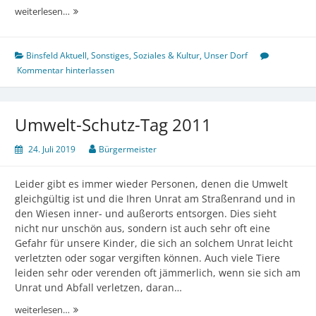
Mit
weiterlesen…
der
Kleinbahn
von
Binsfeld Aktuell
,
Sonstiges
,
Soziales & Kultur
,
Unser Dorf
Binsfeld
Kommentar hinterlassen
nach
Philippsheim
[4./5.10.2025]
Umwelt-Schutz-Tag 2011
24. Juli 2019
Bürgermeister
Leider gibt es immer wieder Personen, denen die Umwelt
gleichgültig ist und die Ihren Unrat am Straßenrand und in
den Wiesen inner- und außerorts entsorgen. Dies sieht
nicht nur unschön aus, sondern ist auch sehr oft eine
Gefahr für unsere Kinder, die sich an solchem Unrat leicht
verletzten oder sogar vergiften können. Auch viele Tiere
leiden sehr oder verenden oft jämmerlich, wenn sie sich am
Unrat und Abfall verletzen, daran…
Umwelt-
weiterlesen…