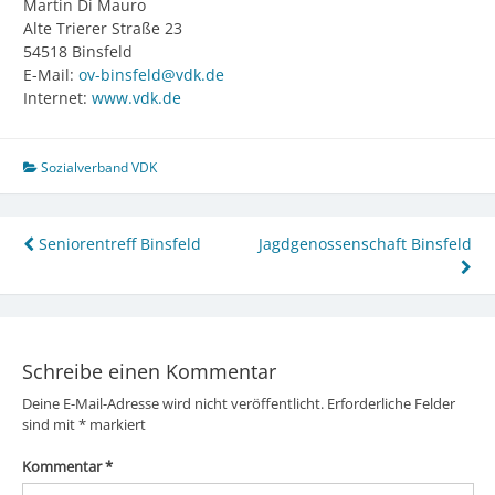
Martin Di Mauro
Alte Trierer Straße 23
54518 Binsfeld
E-Mail:
ov-binsfeld@vdk.de
Internet:
www.vdk.de
Sozialverband VDK
Beitragsnavigation
Seniorentreff Binsfeld
Jagdgenossenschaft Binsfeld
Schreibe einen Kommentar
Deine E-Mail-Adresse wird nicht veröffentlicht.
Erforderliche Felder
sind mit
*
markiert
Kommentar
*