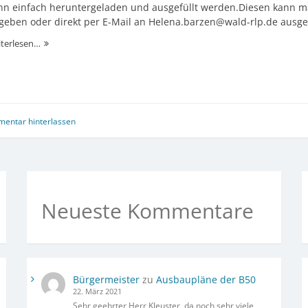
nn einfach heruntergeladen und ausgefüllt werden.Diesen kann m
geben oder direkt per E-Mail an Helena.barzen@wald-rlp.de ausge
Brennholz
iterlesen…
aus
dem
Gemeindewald
entar hinterlassen
Neueste Kommentare
Bürgermeister
zu
Ausbaupläne der B50
22. März 2021
Sehr geehrter Herr Kleuster, da noch sehr viele